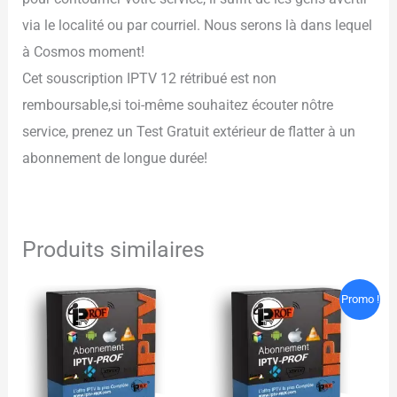
via le localité ou par courriel. Nous serons là dans lequel
à Cosmos moment!
Cet souscription IPTV 12 rétribué est non
remboursable,si toi-même souhaitez écouter nôtre
service, prenez un Test Gratuit extérieur de flatter à un
abonnement de longue durée!
Produits similaires
Le
Le
Promo !
prix
prix
initial
actuel
était :
est :
55€.
49€.