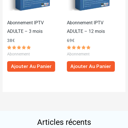
Abonnement IPTV
Abonnement IPTV
ADULTE – 3 mois
ADULTE – 12 mois
38
€
69
€
Note
Note
Abonnement
Abonnement
5.00
5.00
sur 5
sur 5
Ajouter Au Panier
Ajouter Au Panier
Articles récents