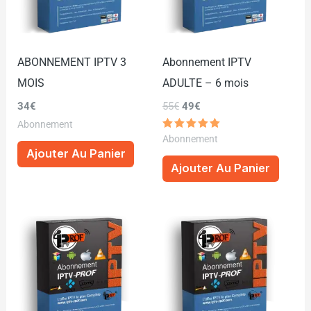
ABONNEMENT IPTV 3
Abonnement IPTV
MOIS
ADULTE – 6 mois
34
€
55
€
49
€
Abonnement
Note
Abonnement
5.00
Ajouter Au Panier
sur 5
Ajouter Au Panier