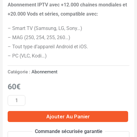
Noté
2
5.00
Abonnement IPTV avec +12.000 chaines mondiales et
sur 5
basé sur
+20.000 Vods et séries, compatible avec:
notations
client
– Smart TV (Samsung, LG, Sony…)
– MAG (250, 254, 255, 260…)
– Tout type d’appareil Android et iOS.
– PC (VLC, Kodi…)
Catégorie :
Abonnement
60
€
Ajouter Au Panier
Commande sécurisée garantie